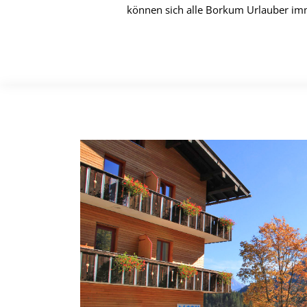
können sich alle Borkum Urlauber im