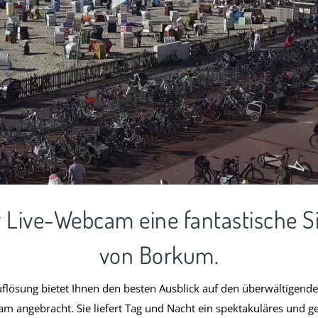
r Live-Webcam eine fantastische S
von Borkum.
lösung bietet Ihnen den besten Ausblick auf den überwältigende
am angebracht. Sie liefert Tag und Nacht ein spektakuläres und 