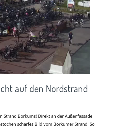
icht auf den Nordstrand
n Strand Borkums! Direkt an der Außenfassade
gestochen scharfes Bild vom Borkumer Strand. So