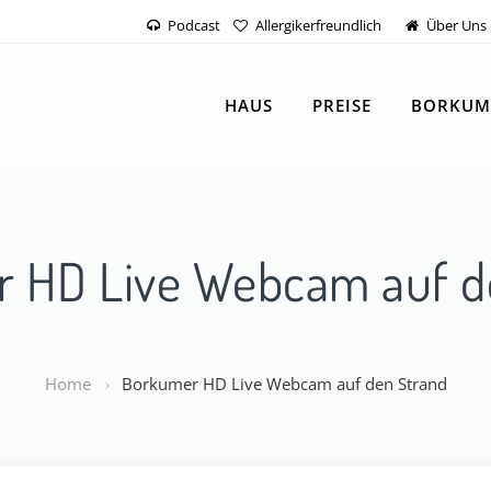
Podcast
Allergikerfreundlich
Über
Uns
HAUS
PREISE
BORKU
 HD Live Webcam auf d
Home
Borkumer HD Live Webcam auf den Strand