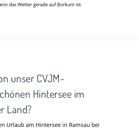
nn das Wetter gerade auf Borkum ist.
on unser CVJM-
chönen Hintersee im
r Land?
ten Urlaub am Hintersee in Ramsau bei