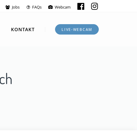
Jobs
FAQs
Webcam
M
KONTAKT
LIVE-WEBCAM
ich