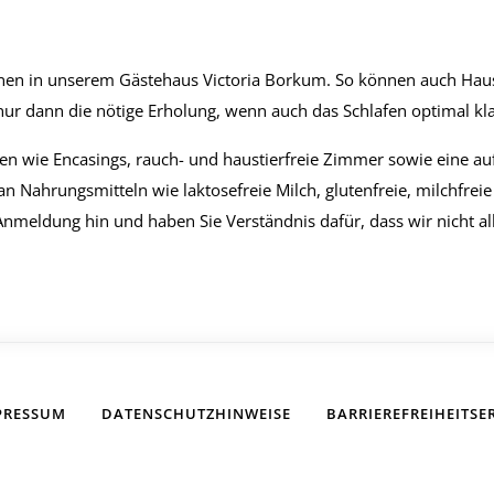
 Ihnen in unserem Gästehaus Victoria Borkum. So können auch Haus
nur dann die nötige Erholung, wenn auch das Schlafen optimal kl
n wie Encasings, rauch- und haustierfreie Zimmer sowie eine au
 Nahrungsmitteln wie laktosefreie Milch, glutenfreie, milchfrei
er Anmeldung hin und haben Sie Verständnis dafür, dass wir nicht 
PRESSUM
DATENSCHUTZHINWEISE
BARRIERE­FREIHEITS­